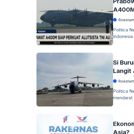
Prabow
A400M
Roestam
Politica 
Indonesia
Si Bur
Langit 
Roestam
Politica 
mendarat 
Ekonom
Asia?