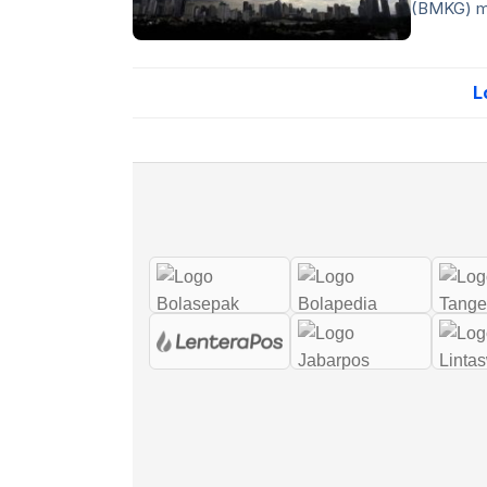
(BMKG) me
L