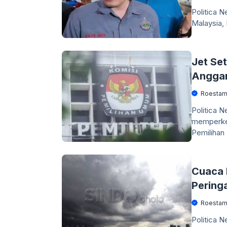
Politica 
Malaysia,
Jet Se
Anggar
Roestam
Politica 
memperket
Pemilihan
Cuaca 
Pering
Roestam
Politica N