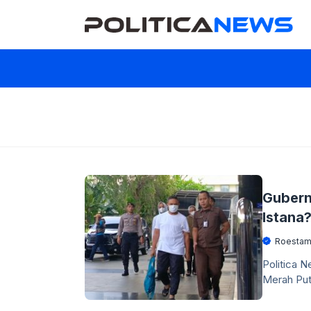
Langsung
ke
isi
Gubern
Istana
Roestam
Politica N
Merah Put