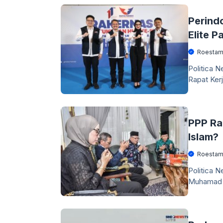
Perind
Elite P
Roestam
Politica 
Rapat Kerj
PPP Ra
Islam?
Roestam
Politica 
Muhamad M