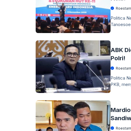
Roestam
Politica N
Tanoesoed
ABK Di
Polri!
Roestam
Politica N
PKB, men
Mardio
Sandiw
Roestam