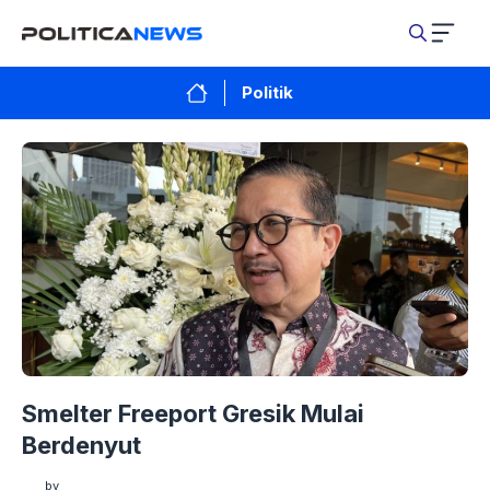
Langsung
ke
isi
Politik
Smelter Freeport Gresik Mulai
Berdenyut
by
by