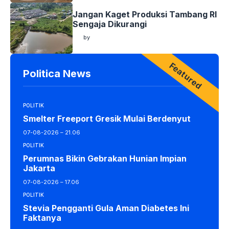
Jangan Kaget Produksi Tambang RI
Sengaja Dikurangi
by
by
Featured
Politica News
POLITIK
Smelter Freeport Gresik Mulai Berdenyut
07-08-2026 – 21.06
POLITIK
Perumnas Bikin Gebrakan Hunian Impian
Jakarta
07-08-2026 – 17.06
POLITIK
Stevia Pengganti Gula Aman Diabetes Ini
Faktanya