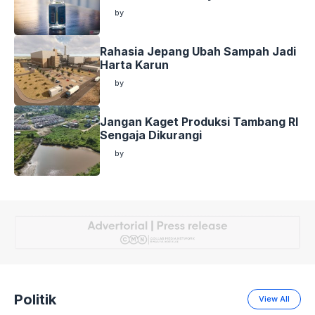
by
by
Rahasia Jepang Ubah Sampah Jadi
Harta Karun
by
by
Jangan Kaget Produksi Tambang RI
Sengaja Dikurangi
by
by
Politik
View All