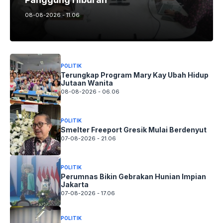
08-08-2026 - 11.06
POLITIK
Terungkap Program Mary Kay Ubah Hidup
Jutaan Wanita
08-08-2026 - 06.06
POLITIK
Smelter Freeport Gresik Mulai Berdenyut
07-08-2026 - 21.06
POLITIK
Perumnas Bikin Gebrakan Hunian Impian
Jakarta
07-08-2026 - 17.06
POLITIK