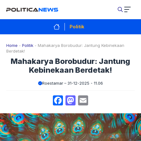
Langsung
ke
isi
Politik
Home
-
Politik
-
Mahakarya Borobudur: Jantung Kebinekaan
Berdetak!
Mahakarya Borobudur: Jantung
Kebinekaan Berdetak!
Roestamar
31-12-2025 - 11.06
Facebook
Mastodon
Email