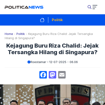
Langsung
ke
isi
Politik
Home
-
Politik
-
Kejagung Buru Riza Chalid: Jejak Tersangka
Hilang di Singapura?
Kejagung Buru Riza Chalid: Jejak
Tersangka Hilang di Singapura?
Roestamar
12-07-2025 - 06.06
Facebook
Mastodon
Email