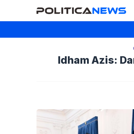
Langsung
ke
isi
Idham Azis: Da