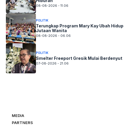
Hiburan
08-08-2026 - 11.06
POLITIK
Terungkap Program Mary Kay Ubah Hidup
Jutaan Wanita
08-08-2026 - 06.06
POLITIK
Smelter Freeport Gresik Mulai Berdenyut
07-08-2026 - 21.06
MEDIA
PARTNERS