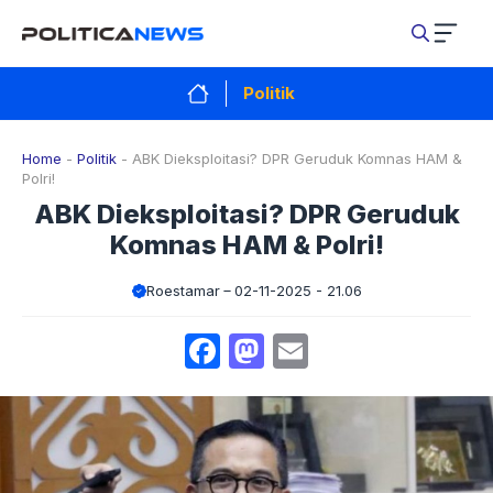
Langsung
ke
isi
Politik
Home
-
Politik
-
ABK Dieksploitasi? DPR Geruduk Komnas HAM &
Polri!
ABK Dieksploitasi? DPR Geruduk
Komnas HAM & Polri!
Roestamar
02-11-2025 - 21.06
Facebook
Mastodon
Email