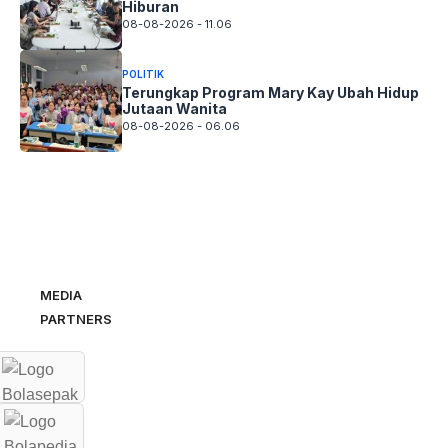
Hiburan
08-08-2026 - 11.06
POLITIK
Terungkap Program Mary Kay Ubah Hidup
Jutaan Wanita
08-08-2026 - 06.06
MEDIA
PARTNERS