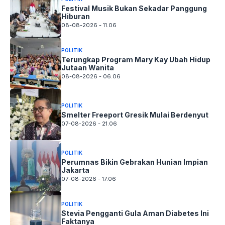
Festival Musik Bukan Sekadar Panggung
Hiburan
08-08-2026 - 11.06
POLITIK
Terungkap Program Mary Kay Ubah Hidup
Jutaan Wanita
08-08-2026 - 06.06
POLITIK
Smelter Freeport Gresik Mulai Berdenyut
07-08-2026 - 21.06
POLITIK
Perumnas Bikin Gebrakan Hunian Impian
Jakarta
07-08-2026 - 17.06
POLITIK
Stevia Pengganti Gula Aman Diabetes Ini
Faktanya