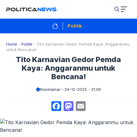
Langsung
ke
isi
Politik
Home
-
Politik
-
Tito Karnavian Gedor Pemda Kaya: Anggaranmu
untuk Bencana!
Tito Karnavian Gedor Pemda
Kaya: Anggaranmu untuk
Bencana!
Roestamar
24-12-2025 - 21.06
Facebook
Mastodon
Email