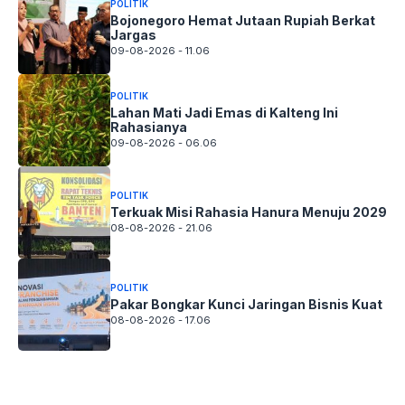
POLITIK
Bojonegoro Hemat Jutaan Rupiah Berkat
Jargas
09-08-2026 - 11.06
POLITIK
Lahan Mati Jadi Emas di Kalteng Ini
Rahasianya
09-08-2026 - 06.06
POLITIK
Terkuak Misi Rahasia Hanura Menuju 2029
08-08-2026 - 21.06
POLITIK
Pakar Bongkar Kunci Jaringan Bisnis Kuat
08-08-2026 - 17.06