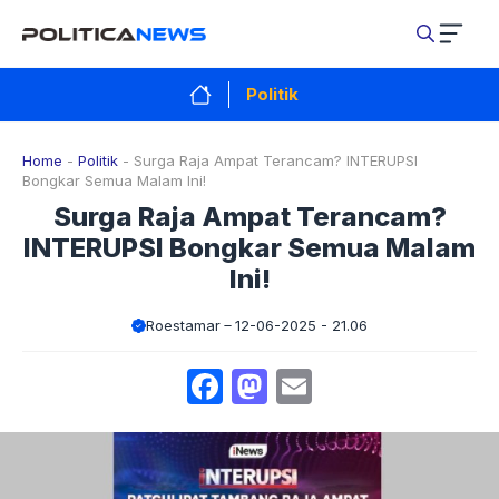
Langsung
ke
isi
Politik
Home
-
Politik
-
Surga Raja Ampat Terancam? INTERUPSI
Bongkar Semua Malam Ini!
Surga Raja Ampat Terancam?
INTERUPSI Bongkar Semua Malam
Ini!
Roestamar
12-06-2025 - 21.06
Facebook
Mastodon
Email