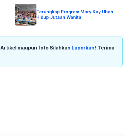
Terungkap Program Mary Kay Ubah
Hidup Jutaan Wanita
k Artikel maupun foto Silahkan
Laporkan!
Terima