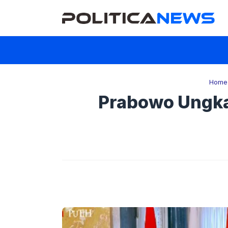
Langsung
ke
isi
Home
Prabowo Ungka