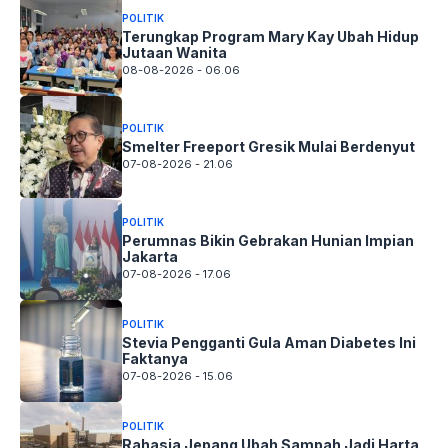
POLITIK
Terungkap Program Mary Kay Ubah Hidup
Jutaan Wanita
08-08-2026 - 06.06
POLITIK
Smelter Freeport Gresik Mulai Berdenyut
07-08-2026 - 21.06
POLITIK
Perumnas Bikin Gebrakan Hunian Impian
Jakarta
07-08-2026 - 17.06
POLITIK
Stevia Pengganti Gula Aman Diabetes Ini
Faktanya
07-08-2026 - 15.06
POLITIK
Rahasia Jepang Ubah Sampah Jadi Harta