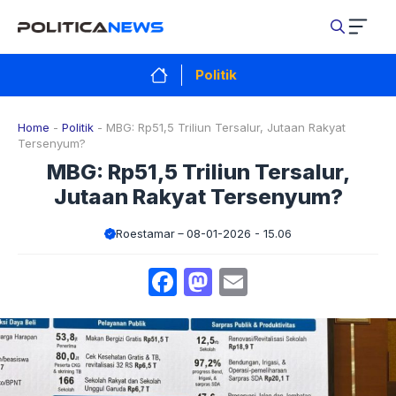
Langsung
ke
isi
Politik
Home
-
Politik
-
MBG: Rp51,5 Triliun Tersalur, Jutaan Rakyat
Tersenyum?
MBG: Rp51,5 Triliun Tersalur,
Jutaan Rakyat Tersenyum?
Roestamar
08-01-2026 - 15.06
Facebook
Mastodon
Email